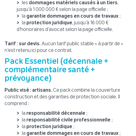
les
dommages matériels causés à un tiers
,
jusqu’à 1 000 000 € selon la page officielle ;
la
garantie dommages en cours de travaux
;
la
protection juridique
, jusqu’à 16 000 €
d’honoraires d’avocat selon la page officielle.
Tarif : sur devis.
Aucun tarif public stable « à partir de »
n’est retenu ici pour ce contrat.
Pack Essentiel (décennale +
complémentaire santé +
prévoyance)
Public visé : artisans.
Ce pack combine la couverture
construction et des garanties de protection sociale. Il
comprend :
la
responsabilité décennale
;
la
responsabilité civile professionnelle
;
la
protection juridique
;
la
garantie dommages en cours de travaux
;