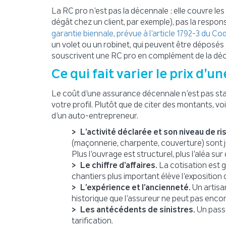
La RC pro n’est pas la décennale : elle couvre l
dégât chez un client, par exemple), pas la respon
garantie biennale, prévue à l’article 1792-3 du Cod
un volet ou un robinet, qui peuvent être déposé
souscrivent une RC pro en complément de la déce
Ce qui fait varier le prix d
Le coût d’une assurance décennale n’est pas sta
votre profil. Plutôt que de citer des montants, voi
d’un auto-entrepreneur.
L’activité déclarée et son niveau de ri
(maçonnerie, charpente, couverture) sont ju
Plus l’ouvrage est structurel, plus l’aléa sur 
Le chiffre d’affaires.
La cotisation est g
chantiers plus important élève l’exposition d
L’expérience et l’ancienneté.
Un artisa
historique que l’assureur ne peut pas encore
Les antécédents de sinistres.
Un passé
tarification.