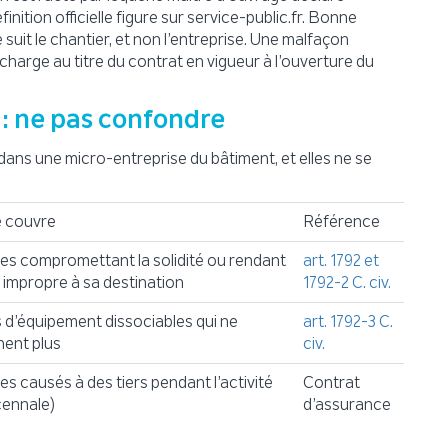
nition officielle figure sur service-public.fr. Bonne
suit le chantier, et non l’entreprise. Une malfaçon
harge au titre du contrat en vigueur à l’ouverture du
 : ne pas confondre
dans une micro-entreprise du bâtiment, et elles ne se
e couvre
Référence
 compromettant la solidité ou rendant
art. 1792 et
 impropre à sa destination
1792-2 C. civ.
 d’équipement dissociables qui ne
art. 1792-3 C.
nent plus
civ.
 causés à des tiers pendant l’activité
Contrat
cennale)
d’assurance