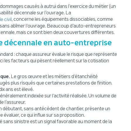
es dommages causés à autrui dans l’exercice du métier (un
sabilité décennale sur l’ouvrage. La
, concerne les équipements dissociables, comme
e civil
s sans abîmer l’ouvrage. Beaucoup d’auto-entrepreneurs
nnale, mais ce sont bien deux couvertures différentes.
’une décennale en auto-entreprise
ndard : chaque assureur évalue le risque que représente
ci les facteurs qui pèsent réellement sur la cotisation
sque.
Le gros œuvre et les métiers d’étanchéité
gés plus risqués que certaines prestations de finition.
dix ans est élevé.
énéralement indexée sur l’activité réalisée. Un volume de
e l’assureur.
n débutant, sans antécédent de chantier, présente un
 évaluer, ce qui influe sur sa proposition.
 sans sinistre est un signal favorable au moment de la