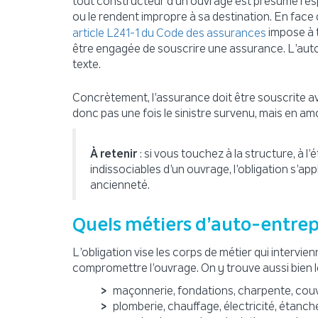
tout constructeur d’un ouvrage est présumé re
ou le rendent impropre à sa destination. En face d
impose à 
article L241-1 du Code des assurances
être engagée de souscrire une assurance. L’aut
texte.
Concrètement, l’assurance doit être souscrite av
donc pas une fois le sinistre survenu, mais en am
À retenir
: si vous touchez à la structure, à 
indissociables d’un ouvrage, l’obligation s’appl
ancienneté.
Quels métiers d’auto-entre
L’obligation vise les corps de métier qui intervien
compromettre l’ouvrage. On y trouve aussi bien 
maçonnerie, fondations, charpente, couv
plomberie, chauffage, électricité, étanché