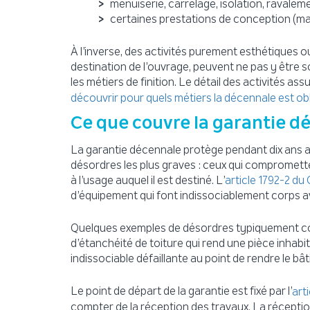
menuiserie, carrelage, isolation, ravalem
certaines prestations de conception (maî
À l’inverse, des activités purement esthétiques ou 
destination de l’ouvrage, peuvent ne pas y être so
les métiers de finition. Le détail des activités ass
découvrir pour quels métiers la décennale est ob
Ce que couvre la garantie 
La garantie décennale protège pendant dix ans ap
désordres les plus graves : ceux qui comprometten
à l’usage auquel il est destiné. L’
article 1792-2 du 
d’équipement qui font indissociablement corps a
Quelques exemples de désordres typiquement couv
d’étanchéité de toiture qui rend une pièce inhabit
indissociable défaillante au point de rendre le bâti
Le point de départ de la garantie est fixé par l’
art
compter de la réception des travaux. La réception