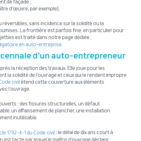
ent de façade ;
tre d’œuvre, par exemple).
réversibles, sans incidence sur la solidité ou la
umises. La frontière est parfois fine, en particulier pour
ujetties est traité dans notre page dédiée :
.
ligatoire en auto-entreprise
décennale d’un auto-entrepreneur
rès la réception des travaux. Elle joue pour les
t la solidité de l’ouvrage et ceux qui le rendent impropre
étend cette couverture aux éléments
Code civil
vec l’ouvrage.
erts : des fissures structurelles, un défaut
able, un affaissement de plancher, une installation
ment inutilisable.
: le délai de dix ans court à
icle 1792-4-1 du Code civil
 est l’acte par lequel le maître d’ouvrage déclare