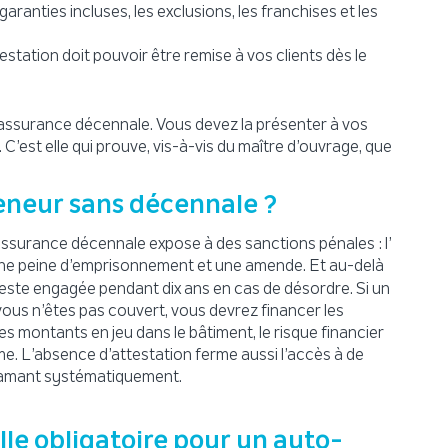
ranties incluses, les exclusions, les franchises et les
estation doit pouvoir être remise à vos clients dès le
’assurance décennale. Vous devez la présenter à vos
s. C’est elle qui prouve, vis-à-vis du maître d’ouvrage, que
eneur sans décennale ?
 assurance décennale expose à des sanctions pénales : l’
ne peine d’emprisonnement et une amende. Et au-delà
 reste engagée pendant dix ans en cas de désordre. Si un
 vous n’êtes pas couvert, vous devrez financer les
s montants en jeu dans le bâtiment, le risque financier
e. L’absence d’attestation ferme aussi l’accès à de
clamant systématiquement.
le obligatoire pour un auto-