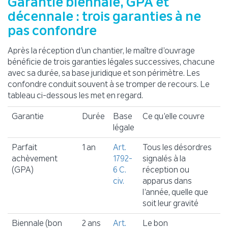
Garantie biennale, GPA et
décennale : trois garanties à ne
pas confondre
Après la réception d’un chantier, le maître d’ouvrage
bénéficie de trois garanties légales successives, chacune
avec sa durée, sa base juridique et son périmètre. Les
confondre conduit souvent à se tromper de recours. Le
tableau ci-dessous les met en regard.
Garantie
Durée
Base
Ce qu’elle couvre
légale
Parfait
1 an
Art.
Tous les désordres
achèvement
1792-
signalés à la
(GPA)
6 C.
réception ou
civ.
apparus dans
l’année, quelle que
soit leur gravité
Biennale (bon
2 ans
Art.
Le bon